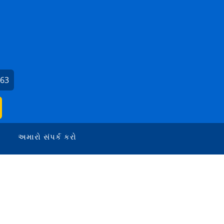
663
અમારો સંપર્ક કરો