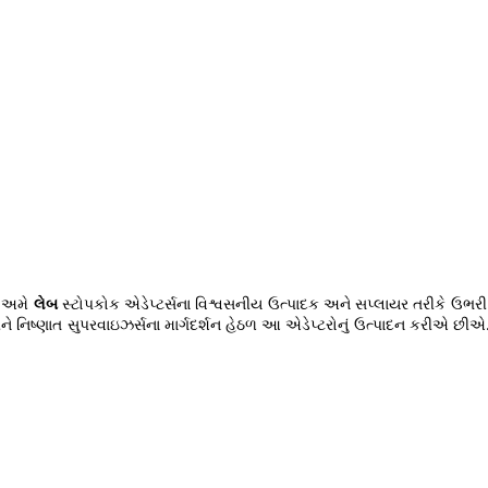
, અમે
લેબ
સ્ટોપકોક એડેપ્ટર્સના વિશ્વસનીય ઉત્પાદક અને સપ્લાયર તરીકે ઉભર
ને નિષ્ણાત સુપરવાઇઝર્સના માર્ગદર્શન હેઠળ આ એડેપ્ટરોનું ઉત્પાદન કરીએ છી