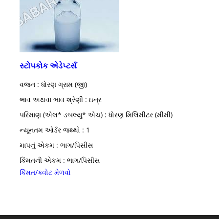
સ્ટોપકોક એડેપ્ટર્સ
વજન : ધોરણ ગ્રામ (જી)
ભાવ અથવા ભાવ શ્રેણી : ઇન્ર
પરિમાણ (એલ* ડબલ્યુ* એચ) : ધોરણ મિલિમીટર (મીમી)
ન્યૂનતમ ઓર્ડર જથ્થો : 1
માપનું એકમ : ભાગ/પિસીસ
કિંમતની એકમ : ભાગ/પિસીસ
કિંમત/ક્વોટ મેળવો