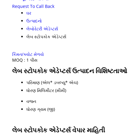
Request To Call Back
ઘર
ઉત્પાદનો
લેબોરેટરી એડેપ્ટર્સ
લેબ સ્ટોપકોક એડેપ્ટર્સ
કિંમત/ક્વોટ મેળવો
MOQ :
1 પીસ
લેબ સ્ટોપકોક એડેપ્ટર્સ ઉત્પાદન વિશિષ્ટતાઓ
પરિમાણ (એલ* ડબલ્યુ* એચ)
ધોરણ મિલિમીટર (મીમી)
વજન
ધોરણ ગ્રામ (જી)
લેબ સ્ટોપકોક એડેપ્ટર્સ વેપાર માહિતી