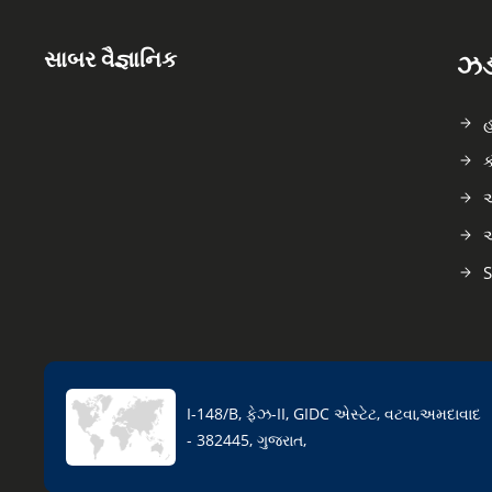
સાબર વૈજ્ઞાનિક
ઝડપ
હ
ક
અ
અ
S
I-148/B, ફેઝ-II, GIDC એસ્ટેટ, વટવા,અમદાવાદ
- 382445, ગુજરાત,