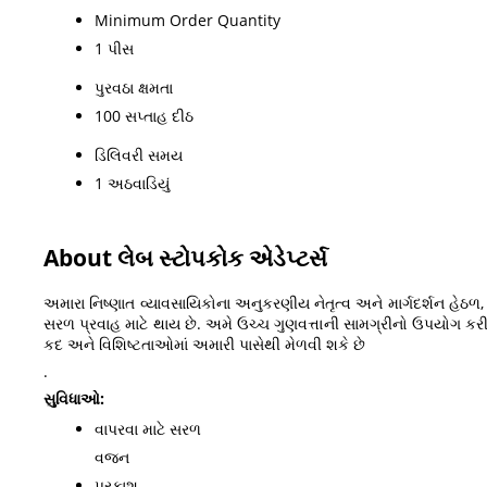
Minimum Order Quantity
1 પીસ
પુરવઠા ક્ષમતા
100 સપ્તાહ દીઠ
ડિલિવરી સમય
1 અઠવાડિયું
About લેબ સ્ટોપકોક એડેપ્ટર્સ
અમારા નિષ્ણાત વ્યાવસાયિકોના અનુકરણીય નેતૃત્વ અને માર્ગદર્શન હેઠળ
સરળ પ્રવાહ માટે થાય છે. અમે ઉચ્ચ ગુણવત્તાની સામગ્રીનો ઉપયોગ કરી
કદ અને વિશિષ્ટતાઓમાં અમારી પાસેથી મેળવી શકે છે
.
સુવિધાઓ:
વાપરવા માટે સરળ
વજન
પ્રકાશ