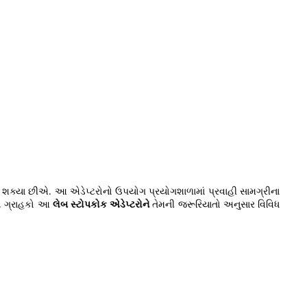
ી શક્યા છીએ. આ એડેપ્ટરોનો ઉપયોગ પ્રયોગશાળામાં પ્રવાહી સામગ્રીના
એ. ગ્રાહકો આ
લેબ સ્ટોપકોક એડેપ્ટરોને
તેમની જરૂરિયાતો અનુસાર વિવિધ