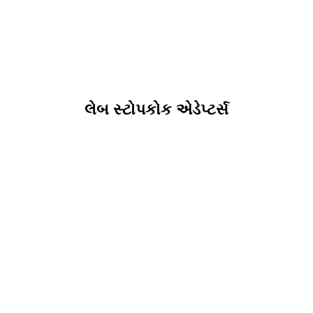
લેબ સ્ટોપકોક એડેપ્ટર્સ