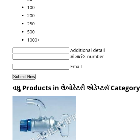
100
200
250
500
1000+
Additional detail
મોબાઈલ number
Email
વધુ Products in લેબોરેટરી એડેપ્ટર્સ Category