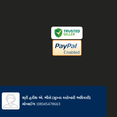
શ્રી હરીશ એ. ભીસે
(
મુખ્ય કારોબારી અધિકારી
)
મોબાઈલ :
08045478663