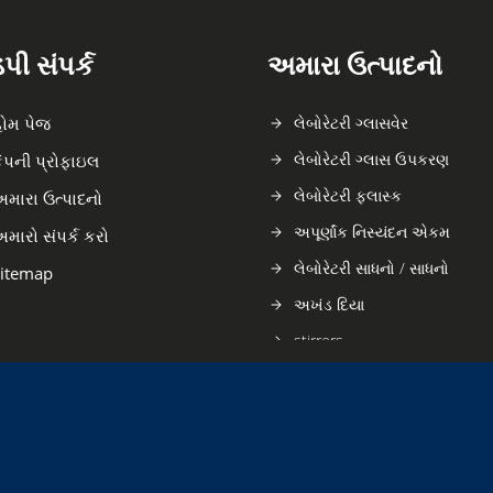
ી સંપર્ક
અમારા ઉત્પાદનો
ોમ પેજ
લેબોરેટરી ગ્લાસવેર
લેબોરેટરી ગ્લાસ ઉપકરણ
ંપની પ્રોફાઇલ
લેબોરેટરી ફ્લાસ્ક
મારા ઉત્પાદનો
અપૂર્ણાંક નિસ્યંદન એકમ
મારો સંપર્ક કરો
લેબોરેટરી સાધનો / સાધનો
itemap
અખંડ દિયા
stirrers
ગ્લાસ ફનલ
સ્નાતક સિલિન્ડર ટ્યુબ
ટેસ્ટ ટ્યુબ
રબર લેબવેર