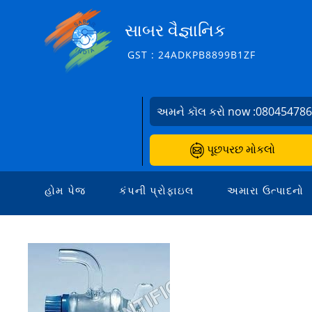
સાબર વૈજ્ઞાનિક
GST : 24ADKPB8899B1ZF
અમને કૉલ કરો now :
08045478
પૂછપરછ મોકલો
હોમ પેજ
કંપની પ્રોફાઇલ
અમારા ઉત્પાદનો