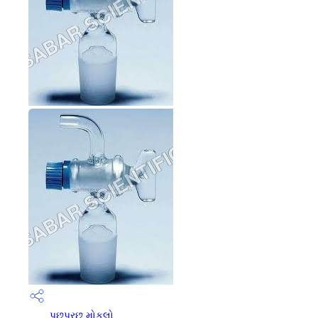
પૂછપરછ મોકલો