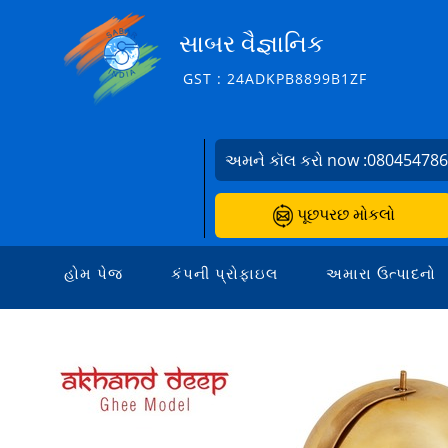
સાબર વૈજ્ઞાનિક
GST : 24ADKPB8899B1ZF
અમને કૉલ કરો now :
08045478
પૂછપરછ મોકલો
હોમ પેજ
કંપની પ્રોફાઇલ
અમારા ઉત્પાદનો