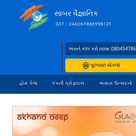
સાબર વૈજ્ઞાનિક
GST : 24ADKPB8899B1ZF
અમને કૉલ કરો now :
08045478
પૂછપરછ મોકલો
હોમ પેજ
કંપની પ્રોફાઇલ
અમારા ઉત્પાદનો