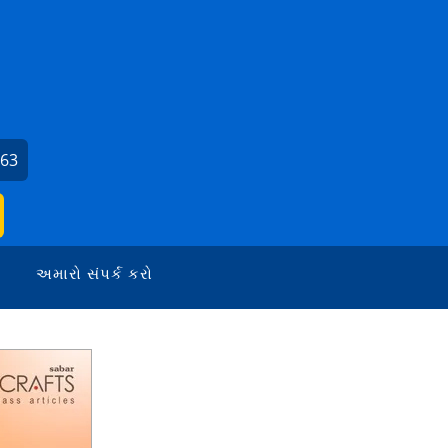
663
અમારો સંપર્ક કરો